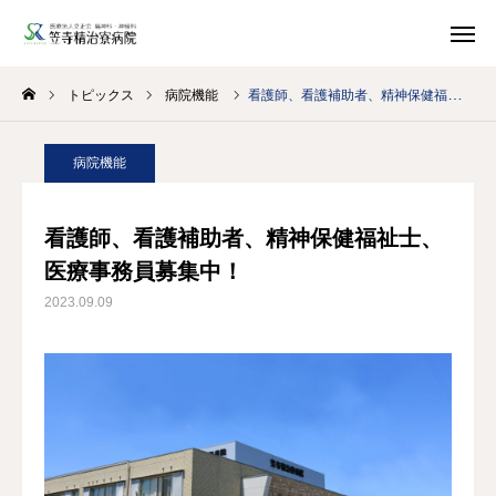
トピックス
病院機能
看護師、看護補助者、精神保健福祉士、医療事務員募集中！
アクセス
デイケア
予定表
病院機能
求人情報
精治寮
病院
看護師、看護補助者、精神保健福祉士、
法人
ページ
医療事務員募集中！
2023.09.09
ご案内
お知らせ
トピックス
医療・支援関係者の方へ