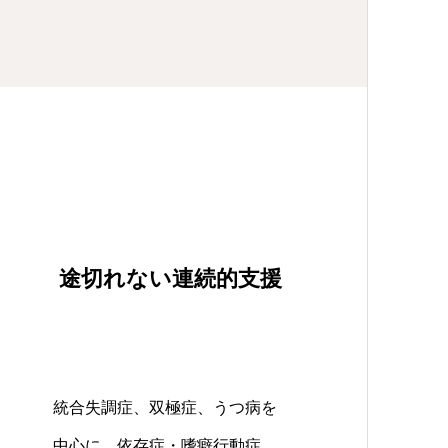
途切れない連続的支援
統合失調症、双極症、うつ病を
中心に、依存症・嗜癖行動症、