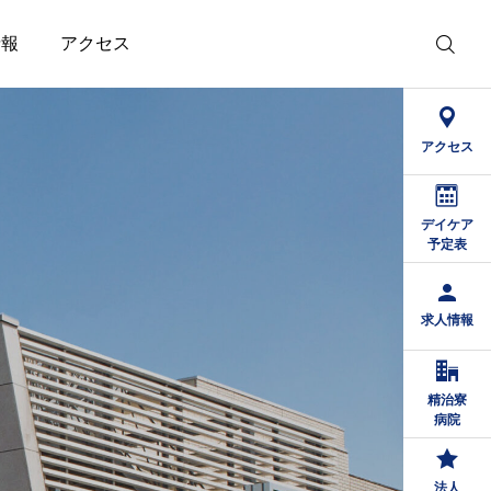
情報
アクセス
アクセス
8/22）
医師休診のお知らせ
デイケア
予定表
求人情報
精治寮
病院
法人