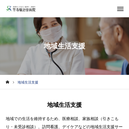
アクセス
デイケア
予定表
地域生活支援
求人情報
精治寮
病院
法人
ページ
ご案内
地域生活支援
お知らせ
地域生活支援
トピックス
地域での生活を維持するため、医療相談、家族相談（引きこも
医療・支援関係者の方へ
り・未受診相談）、訪問看護、デイケアなどの地域生活支援サー