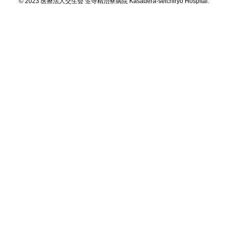
© 2023 医療法人交生会 笠寺精治寮病院 Kasadera-seichiryo Hospital.