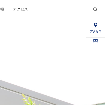
情報
アクセス
アクセス
デイケア
予定表
求人情報
精治寮
病院
法人