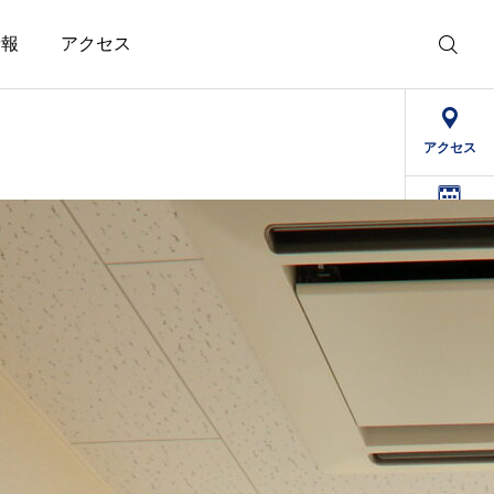
情報
アクセス
アクセス
デイケア
予定表
求人情報
精治寮
病院
法人