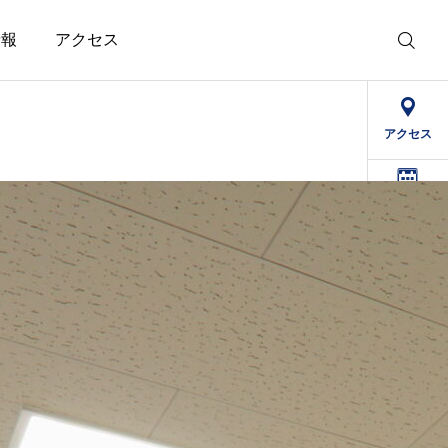
情報
アクセス
アクセス
デイケア
予定表
求人情報
精治寮
病院
法人