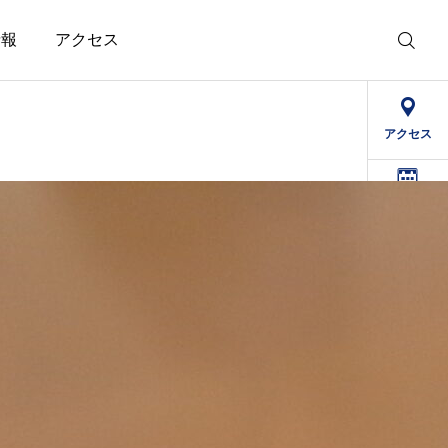
情報
アクセス
アクセス
デイケア
予定表
求人情報
精治寮
病院
法人