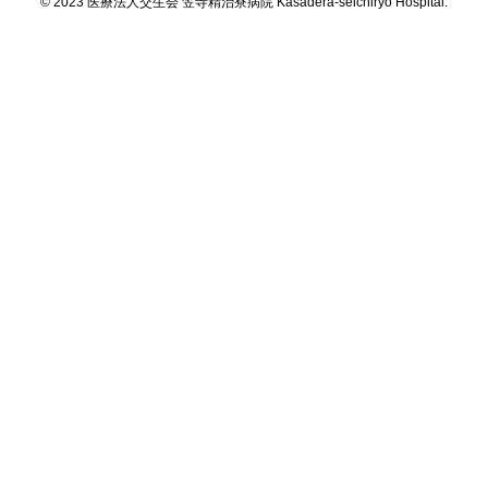
© 2023 医療法人交生会 笠寺精治寮病院 Kasadera-seichiryo Hospital.