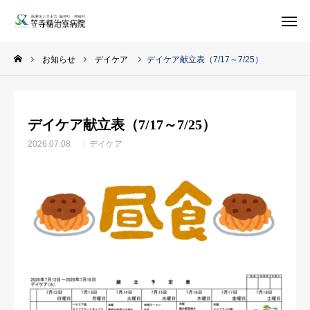
お知らせ
デイケア
デイケア献立表（7/17～7/25）
アクセス
デイケア
予定表
デイケア献立表（7/17～7/25）
求人情報
精治寮
病院
2026.07.08
デイケア
法人
ページ
ご案内
お知らせ
トピックス
医療・支援関係者の方へ