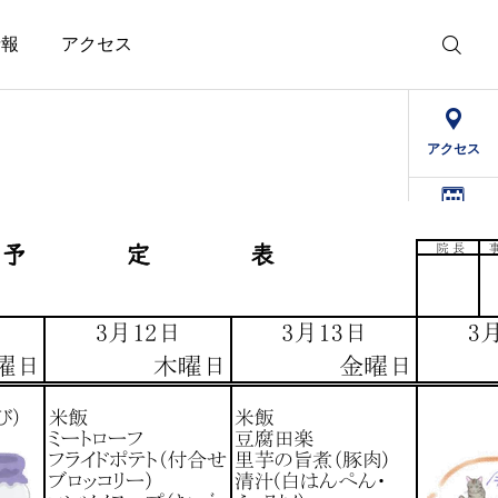
情報
アクセス
アクセス
デイケア
予定表
求人情報
精治寮
病院
法人