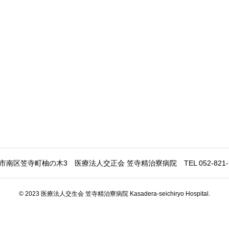
市南区笠寺町柚の木3 医療法人交正会 笠寺精治寮病院 TEL 052-821-9221
© 2023 医療法人交生会 笠寺精治寮病院 Kasadera-seichiryo Hospital.