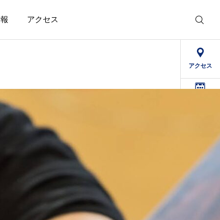
情報
アクセス
アクセス
デイケア
予定表
求人情報
精治寮
病院
法人