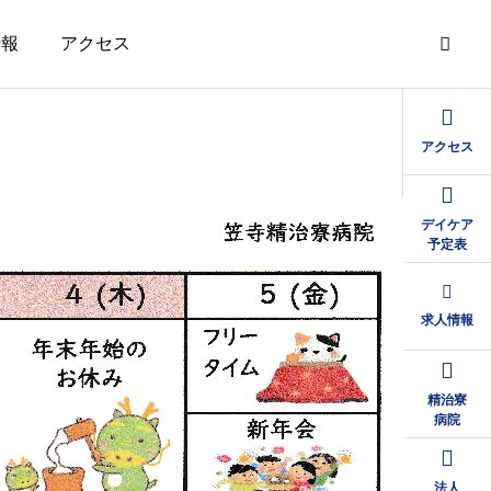
情報
アクセス
アクセス
デイケア
予定表
求人情報
精治寮
病院
法人