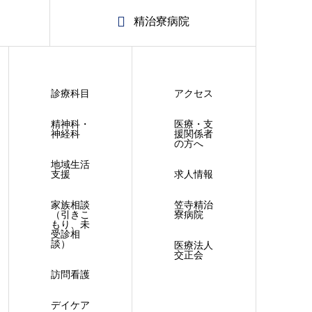
精治寮病院
診療科目
アクセス
精神科・
医療・支
神経科
援関係者
の方へ
地域生活
支援
求人情報
家族相談
笠寺精治
（引きこ
寮病院
もり、未
受診相
談）
医療法人
交正会
訪問看護
デイケア