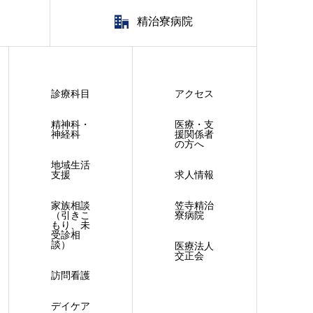
精治寮病院
診療科目
アクセス
精神科・
医療・支
神経科
援関係者
の方へ
地域生活
支援
求人情報
家族相談
笠寺精治
（引きこ
寮病院
もり、未
受診相
談）
医療法人
交正会
訪問看護
デイケア